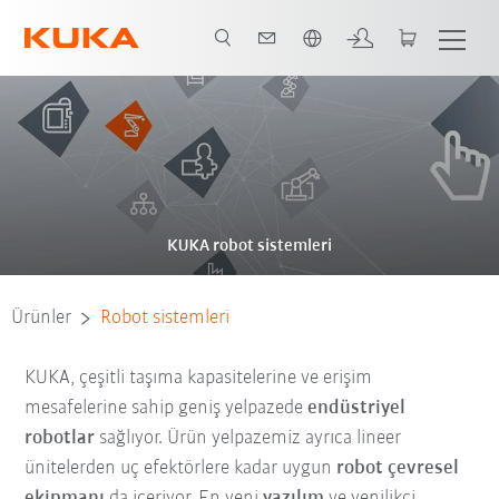
Türkçe / Turkish
KUKA robot sistemleri
Ürünler
Robot sistemleri
KUKA, çeşitli taşıma kapasitelerine ve erişim
mesafelerine sahip geniş yelpazede
endüstriyel
robotlar
sağlıyor. Ürün yelpazemiz ayrıca lineer
ünitelerden uç efektörlere kadar uygun
robot çevresel
ekipmanı
da içeriyor. En yeni
yazılım
ve yenilikçi