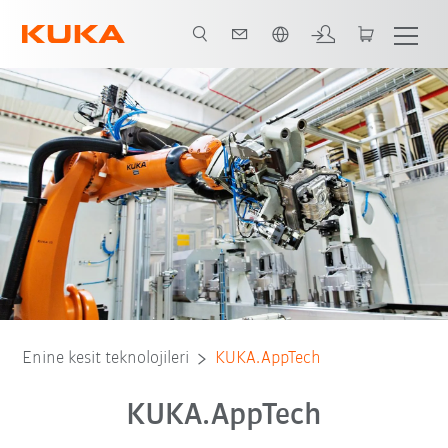
Türkçe / Turkish
Program konsepti
Dokümantasyon
Eğitim
Enine kesit teknolojileri
KUKA.AppTech
KUKA.AppTech