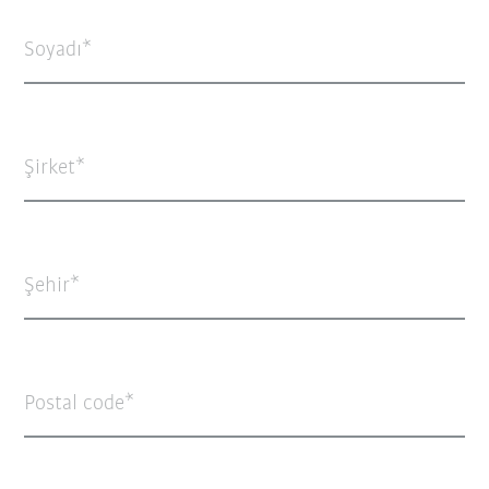
Soyadı
Şirket
Şehir
Postal code