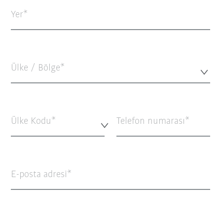
Yer
Ülke / Bölge*
Ülke Kodu*
Telefon numarası
E-posta adresi