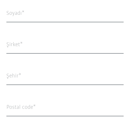
Soyadı
Şirket
Şehir
Postal code