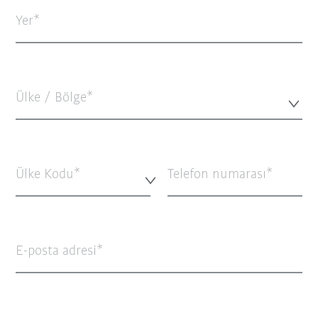
Yer
Ülke / Bölge*
Ülke Kodu*
Telefon numarası
E-posta adresi