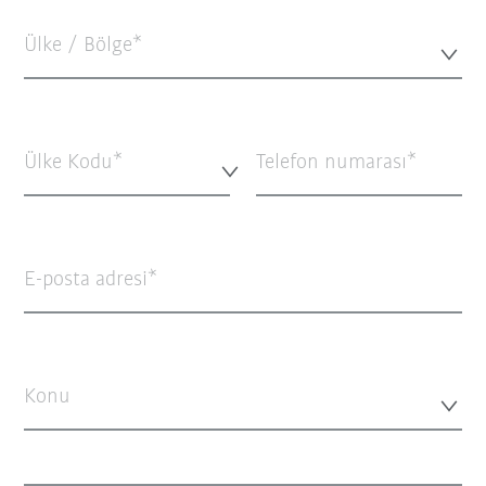
Ülke / Bölge*
Ülke Kodu*
Telefon numarası
E-posta adresi
Konu