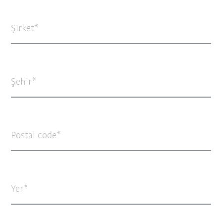
Şirket
Şehir
Postal code
Yer