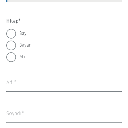
Hitap
Bay
Bayan
Mx.
Adı
Soyadı