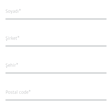
Soyadı
Şirket
Şehir
Postal code