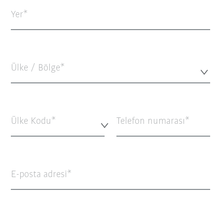
Yer
Ülke / Bölge*
Ülke Kodu*
Telefon numarası
E-posta adresi