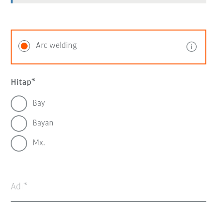
Arc welding
Hitap
Bay
Bayan
Mx.
Adı