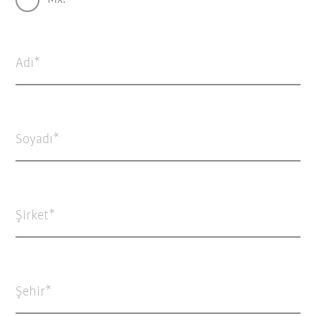
Adı
Soyadı
Şirket
Şehir