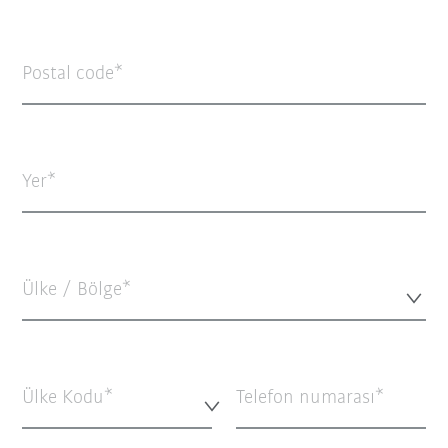
Postal code
Yer
Ülke / Bölge*
Ülke Kodu*
Telefon numarası