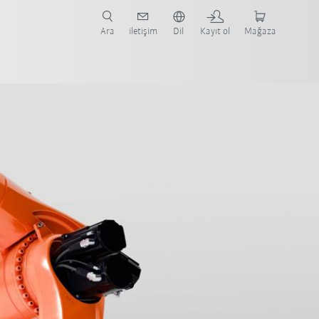
nüze ve ilgili uygulamaya yönelik vaka çalışmaları ve robotları bulun.
şlayın.
Ara
iletişim
Dil
Kayıt ol
Mağaza