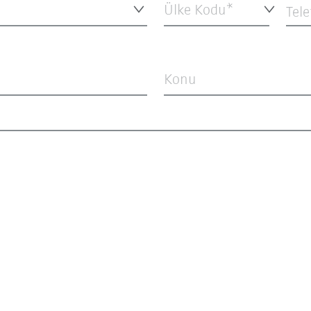
Ülke Kodu*
Tel
Konu