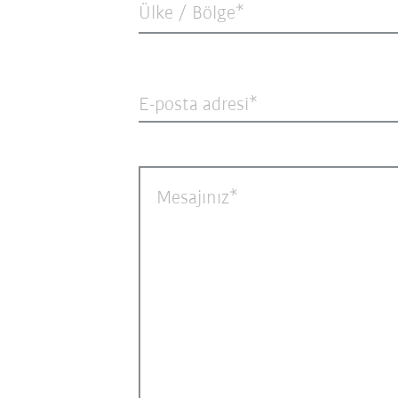
Ülke / Bölge*
E-posta adresi
Mesajınız