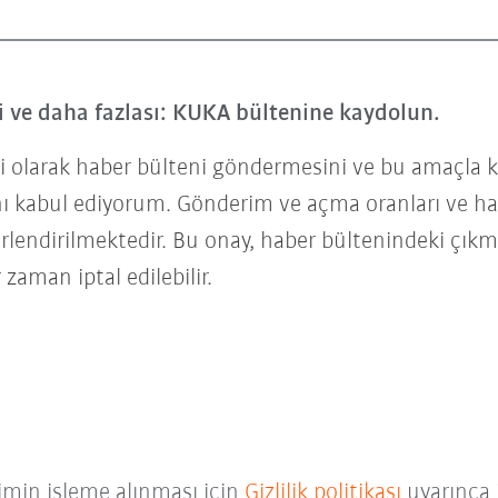
ri ve daha fazlası: KUKA bültenine kaydolun.
 olarak haber bülteni göndermesini ve bu amaçla kiş
ı kabul ediyorum. Gönderim ve açma oranları ve hab
erlendirilmektedir. Bu onay, haber bültenindeki çıkm
 zaman iptal edilebilir.
bimin işleme alınması için
Gizlilik politikası
uyarınca 