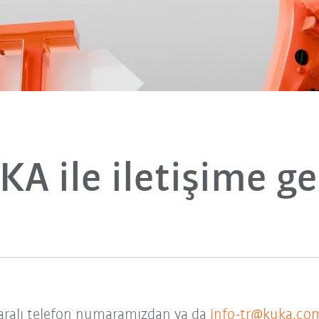
KA ile iletişime ge
alı telefon numaramızdan ya da
info-tr@kuka.co