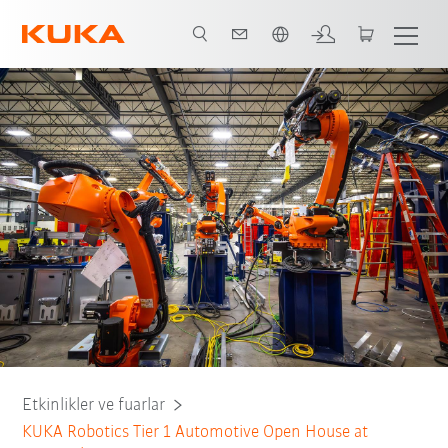
Türkçe / Turkish
Overview
Details
Agenda
Technology
Etkinlikler ve fuarlar
KUKA Robotics Tier 1 Automotive Open House at