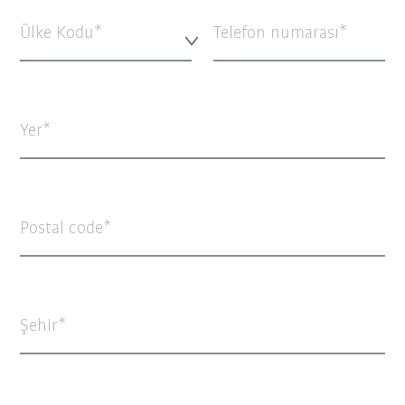
Ülke Kodu*
Telefon numarası
Yer
Postal code
Şehir