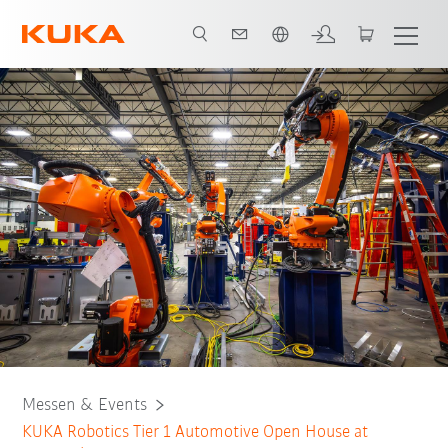
Englisch / English
Overview
Details
Agenda
Messen & Events
KUKA Robotics Tier 1 Automotive Open House at