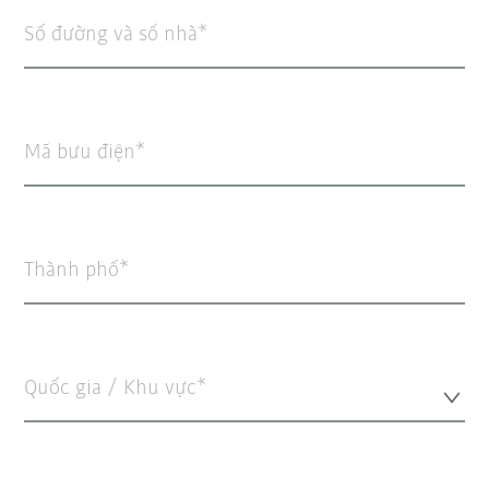
Số đường và số nhà
Mã bưu điện
Thành phố
Quốc gia / Khu vực*