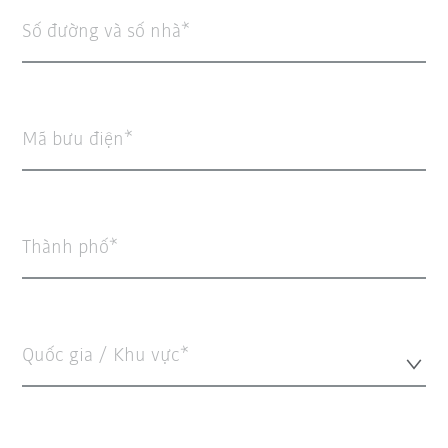
Số đường và số nhà
Mã bưu điện
Thành phố
Quốc gia / Khu vực*