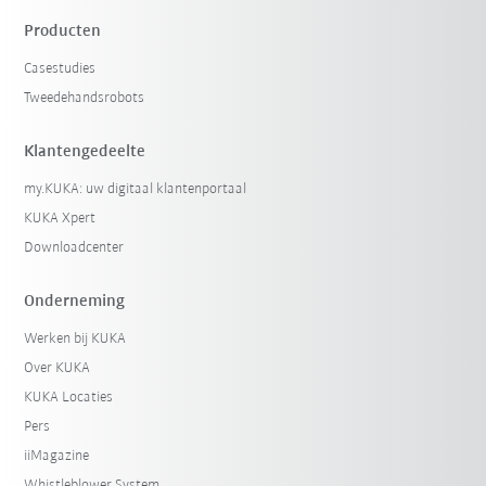
Producten
Casestudies
Tweedehandsrobots
Klantengedeelte
my.KUKA: uw digitaal klantenportaal
KUKA Xpert
Downloadcenter
Onderneming
Werken bij KUKA
Over KUKA
KUKA Locaties
Pers
iiMagazine
Whistleblower System