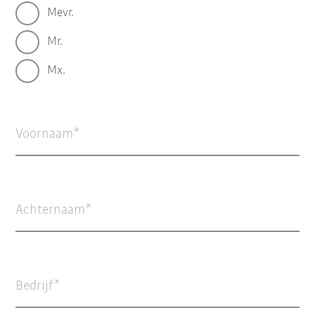
Mevr.
Mr.
Mx.
Voornaam
Achternaam
Bedrijf