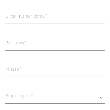
Ulica i numer domu
Pocztowy
Miasto
Kraj / region*