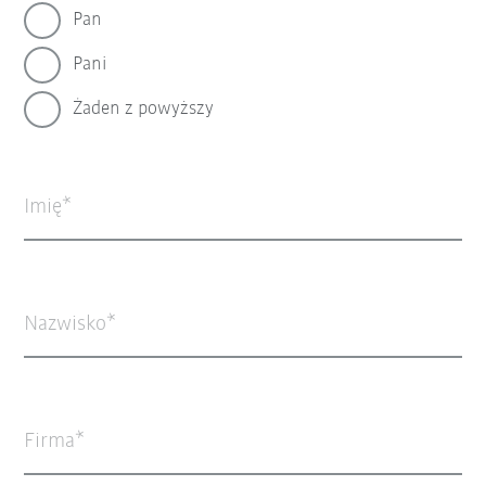
Pan
Pani
Żaden z powyższy
Imię
Nazwisko
Firma