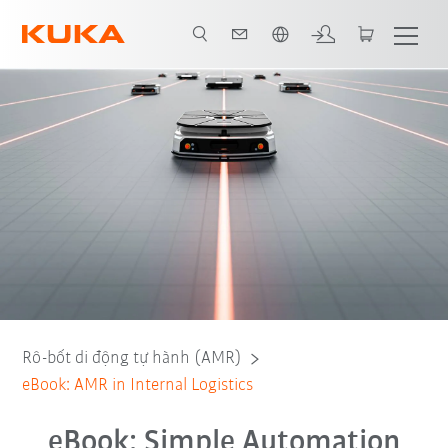
Vui lòng lựa chọn một ngôn ngữ:
Sách điện tử
Rô-bốt di động tự hành (AMR)
eBook: AMR in Internal Logistics
eBook: Simple Automation