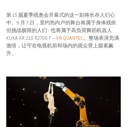
第 15 届夏季残奥会开幕式的这一刻将长存人们心
中。9 月 7 日，里约热内卢的舞台将属于身体残疾
但挑战极限的人们 - 也将属于高负荷舞蹈机器人
KUKA KR 210 R2700 F –
KR QUANTEC
。整场表演充满
激情，让守在电视机前和场内的观众肾上腺素飙
升。