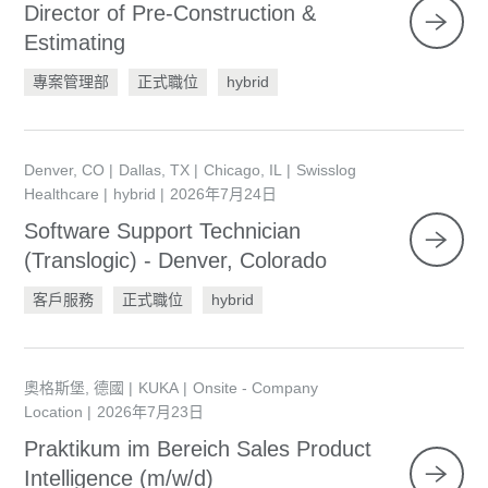
Director of Pre-Construction &
Estimating
專案管理部
正式職位
hybrid
Denver, CO
Dallas, TX
Chicago, IL
Swisslog
Healthcare
hybrid
2026年7月24日
Software Support Technician
(Translogic) - Denver, Colorado
客戶服務
正式職位
hybrid
奧格斯堡, 德國
KUKA
Onsite - Company
Location
2026年7月23日
Praktikum im Bereich Sales Product
Intelligence (m/w/d)