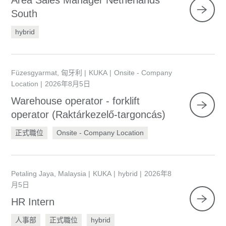
Area Sales Manager Netherlands
South
hybrid
Füzesgyarmat, 匈牙利
KUKA
Onsite - Company
Location
2026年8月5日
Warehouse operator - forklift
operator (Raktárkezelő-targoncás)
正式職位
Onsite - Company Location
Petaling Jaya, Malaysia
KUKA
hybrid
2026年8
月5日
HR Intern
人事部
正式職位
hybrid