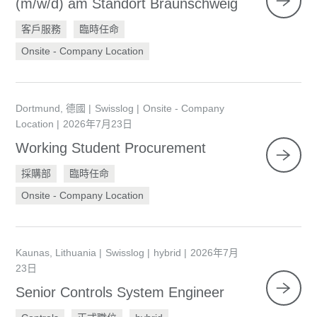
(m/w/d) am Standort Braunschweig
客戶服務
臨時任命
Onsite - Company Location
Dortmund, 德國
Swisslog
Onsite - Company
Location
2026年7月23日
Working Student Procurement
採購部
臨時任命
Onsite - Company Location
Kaunas, Lithuania
Swisslog
hybrid
2026年7月
23日
Senior Controls System Engineer