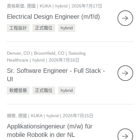
奧格斯堡, 德國
KUKA
hybrid
2026年7月17日
Electrical Design Engineer (m/f/d)
工程設計
正式職位
hybrid
Denver, CO
Broomfield, CO
Swisslog
Healthcare
hybrid
2026年7月16日
Sr. Software Engineer - Full Stack -
UI
軟體發展
正式職位
hybrid
錫根, 德國
KUKA
hybrid
2026年7月15日
Applikationsingenieur (m/w) für
mobile Robotik in der NL