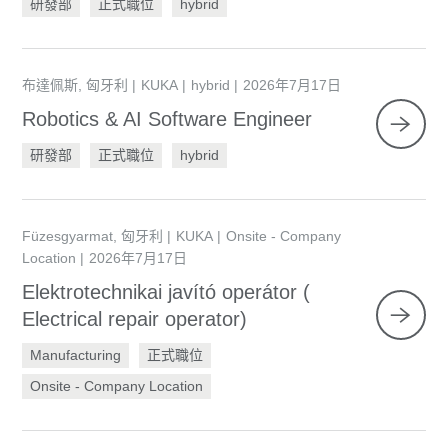
研發部
正式職位
hybrid
布達佩斯, 匈牙利
KUKA
hybrid
2026年7月17日
Robotics & AI Software Engineer
研發部
正式職位
hybrid
Füzesgyarmat, 匈牙利
KUKA
Onsite - Company
Location
2026年7月17日
Elektrotechnikai javító operátor (
Electrical repair operator)
Manufacturing
正式職位
Onsite - Company Location