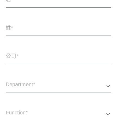
姓
公司
Department*
Function*