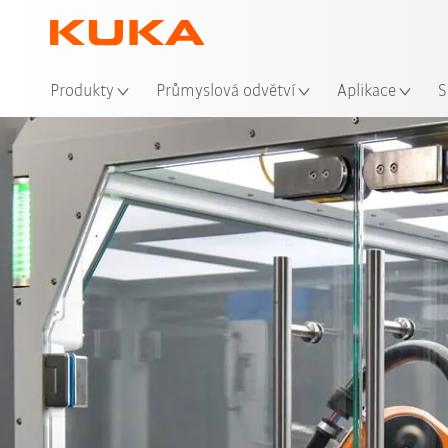
Mís
Produkty
Průmyslová odvětví
Aplikace
S