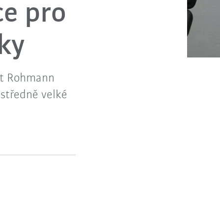
ce pro
ky
st Rohmann
středně velké