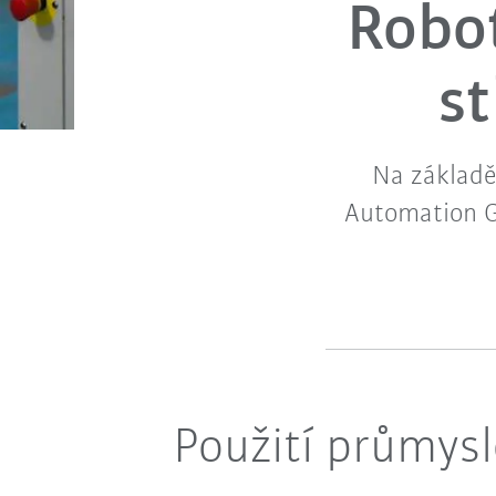
Robot
s
Na základ
Automation G
Použití průmysl