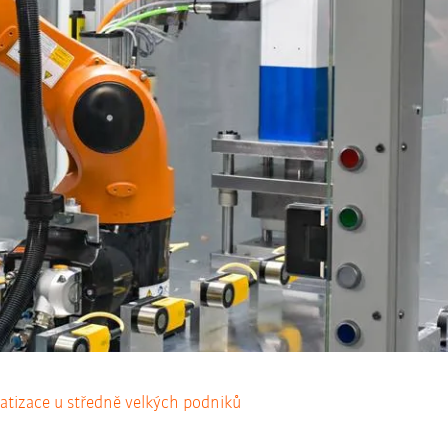
atizace u středně velkých podniků