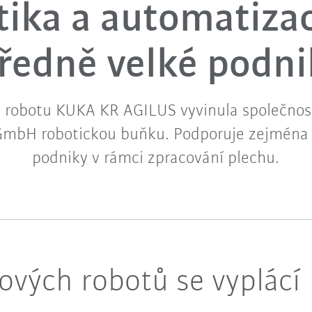
ika a automatiza
tředně velké podni
ě robotu KUKA KR AGILUS vyvinula společno
mbH robotickou buňku. Podporuje zejména 
podniky v rámci zpracování plechu.
ových robotů se vyplácí