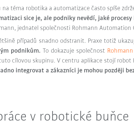
 na téma robotika a automatizace často spíše zdrže
matizaci sice je, ale podniky nevědí, jaké proces
ohmann, jednatel společnosti Rohmann Automation
tšině případů snadno odstranit. Praxe totiž ukazu
lkým podnikům.
To dokazuje společnost
Rohmann
to cílovou skupinu. V centru aplikace stojí
robot
snadno integrovat a zákazníci je mohou později b
práce v robotické buňce