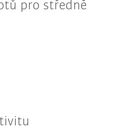
otů pro středně
tivitu