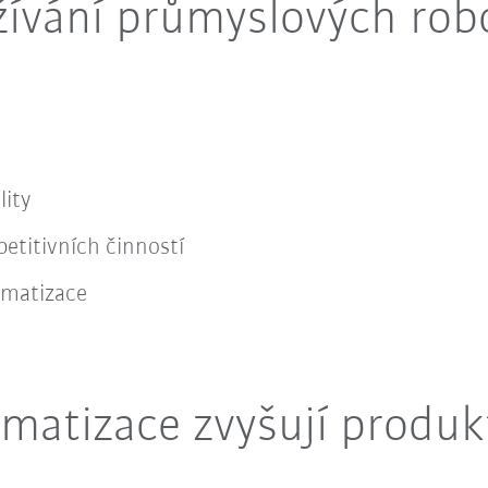
žívání průmyslových rob
lity
etitivních činností
tomatizace
matizace zvyšují produk