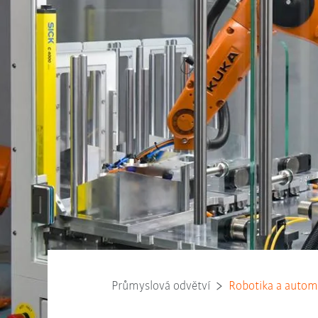
Průmyslová odvětví
Robotika a autom