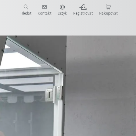
 KUKA případové studie a roboty pro váš obor a požadovanou aplikaci!
em KUKA!
Hledat
Kontakt
Jazyk
Registrovat
Nakupovat