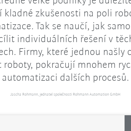
ředně velké podniky je důležité
í kladné zkušenosti na poli rob
tizace. Tak se naučí, jak sam
cílit individuálních řešení v těc
ech. Firmy, které jednou našly
t roboty, pokračují mnohem rych
automatizaci dalších procesů.
Jascha Rohmann, jednatel společnosti Rohmann Automation GmbH