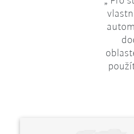
Pro st
vlastn
automa
do
oblast
použí