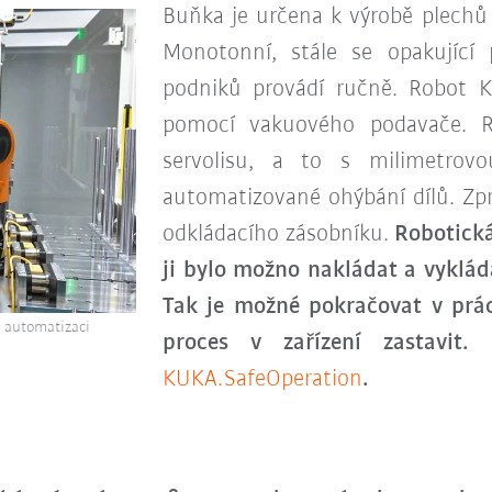
Buňka je určena k výrobě plechů
Monotonní, stále se opakující
podniků provádí ručně. Robot 
pomocí vakuového podavače. R
servolisu, a to s milimetrovo
automatizované ohýbání dílů. Zpr
odkládacího zásobníku.
Robotická
ji bylo možno nakládat a vyklá
Tak je možné pokračovat v prác
 automatizaci
proces v zařízení zastavit.
KUKA.SafeOperation
.