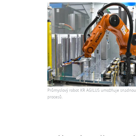
Průmyslový robot KR AGILUS umožňuje snadnou
procesů.