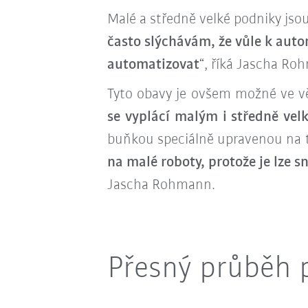
Malé a středně velké podniky jsou
často slýchávám, že vůle k auto
automatizovat
“, říká Jascha R
Tyto obavy je ovšem možné ve vě
se vyplácí malým i středně ve
buňkou speciálně upravenou na tu
na malé roboty, protože je lze 
Jascha Rohmann.
Přesný průběh 