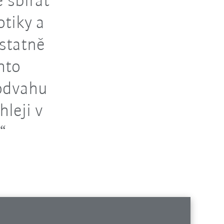
 sbírat
otiky a
ostatně
hto
 odvahu
leji v