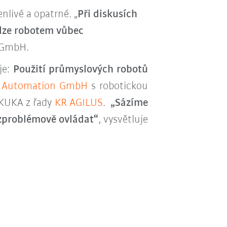
nlivé a opatrné. „
Při diskusích
y lze robotem vůbec
 GmbH.
je:
Použití průmyslových robotů
 Automation GmbH
s robotickou
 KUKA z řady
KR AGILUS
.
„Sázíme
ezproblémově ovládat“
, vysvětluje