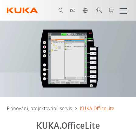
Čeština / Czech
Plánování, projektování, servis
KUKA.OfficeLite
KUKA.OfficeLite