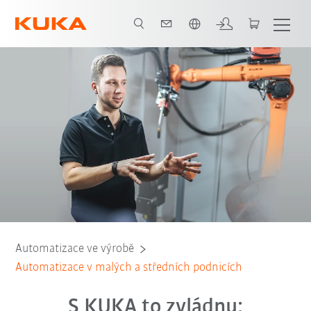
Čeština / Czech
ití
Kontakt
Výhody
Elektronický dokument
Příklad buňky
Automatizace ve výrobě
Automatizace v malých a středních podnicích
S KUKA to zvládnu: