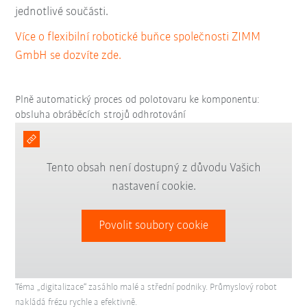
jednotlivé součásti.
Více o flexibilní robotické buňce společnosti ZIMM
GmbH se dozvíte zde.
Plně automatický proces od polotovaru ke komponentu:
obsluha obráběcích strojů odhrotování
Tento obsah není dostupný z důvodu Vašich
nastavení cookie.
Povolit soubory cookie
Téma „digitalizace“ zasáhlo malé a střední podniky. Průmyslový robot
nakládá frézu rychle a efektivně.