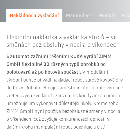
Nakládání a vykládání
Manipulace
Montáž
Sv
Flexibilní nakládka a vykládka strojů – ve
směnách bez obsluhy v noci a o víkendech
S automatizačními řešeními KUKA vyrábí ZIMM
GmbH flexibilně 30 různých typů obrobků od
polotovarů až po hotové součásti.
V modulární
výrobní buňce přivádí nakládací robot surové kovové díly
do frézy. Robot ulehčuje zaměstnancům tohoto výrobce
vřetenových zvedacích zařízení těžkou fyzickou práci a
umožňuje jim vykonávat důležitější úkoly. Kromě toho
ZIMM GmbH nyní používá bezobslužné směny v noci a
o víkendech, což zvyšuje konkurenceschopnost. V
dalším kroku manipulační robot odjehluje a čistí