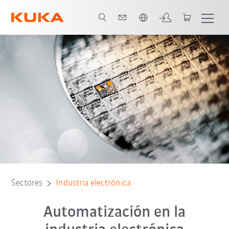
Español / Spanish
 de aplicación
Robótica
Modelos especiales de robot
Contacto
Sectores
Industria electrónica
Automatización en la