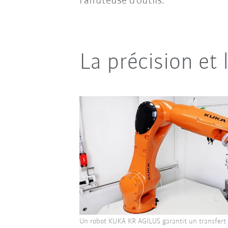
l’affûteuse d’outils.
La précision et 
Un robot KUKA KR AGILUS garantit un transfert