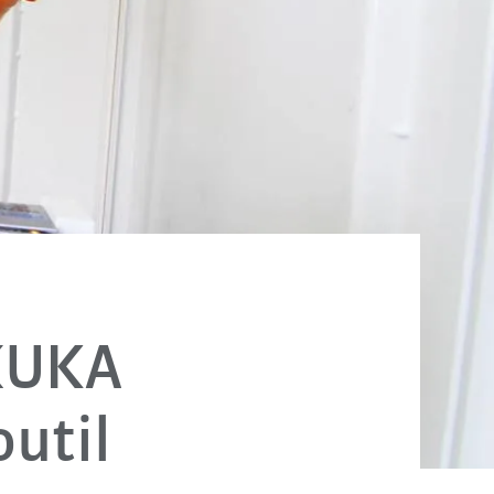
KUKA
outil