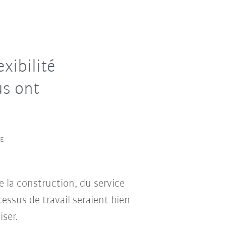
exibilité
us ont
KE
e la construction, du service
cessus de travail seraient bien
iser.