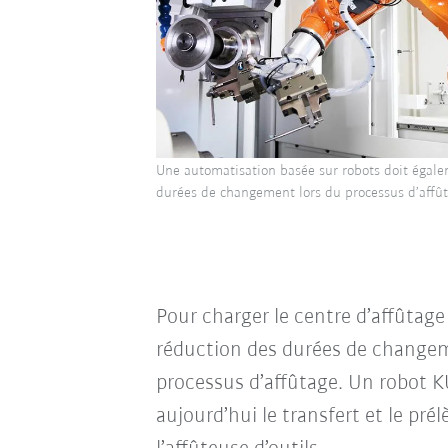
Une automatisation basée sur robots doit égale
durées de changement lors du processus d’affût
Pour charger le centre d’affûtag
réduction des durées de changeme
processus d’affûtage. Un robot K
aujourd’hui le transfert et le pr