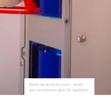
Robots de service en action : Semblr
peut actuellement gérer 56 ingrédients