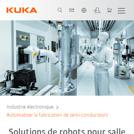
Néerlandais / Dutch
KA
E-Book à télécharger
Études de cas
Intégrateurs partenaires
Industrie électronique
Automatiser la fabrication de semi-conducteurs
Solutions de robots pour salle