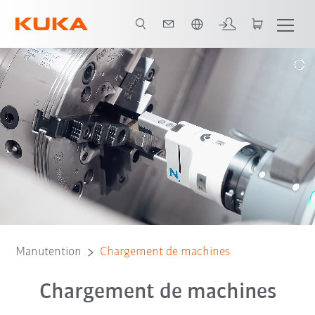
Français / French
Contact
Gamme de robots
Brochure
references
Logiciel
Manutention
Chargement de machines
Chargement de machines