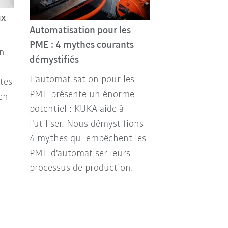
ux
Les robots KU
Automatisation pour les
avec un artiste
PME : 4 mythes courants
n
Dix KR QUANTE
démystifiés
scène pour la 
L'automatisation pour les
tes
l'artiste Stroma
PME présente un énorme
en
potentiel : KUKA aide à
l'utiliser. Nous démystifions
4 mythes qui empêchent les
PME d'automatiser leurs
processus de production.