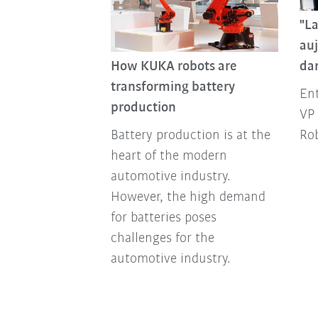
UKA en tournée
"La
te
auj
How KUKA robots are
dan
EC sont sur
transforming battery
 tournée de
Ent
production
mae.
VP 
Battery production is at the
Ro
heart of the modern
automotive industry.
However, the high demand
for batteries poses
challenges for the
automotive industry.