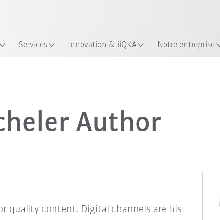
Trouvez des études de cas et des 
Français / French
KUKA Guide robots
lacement
Services
Innovation & iiQKA
Notre entreprise
cheler Author
or quality content. Digital channels are his