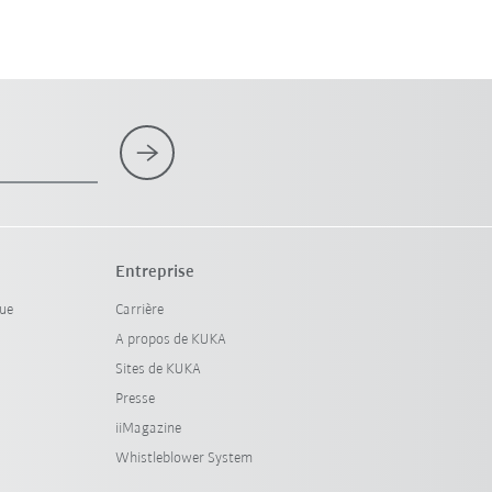
Entreprise
que
Carrière
A propos de KUKA
Sites de KUKA
Presse
iiMagazine
Whistleblower System