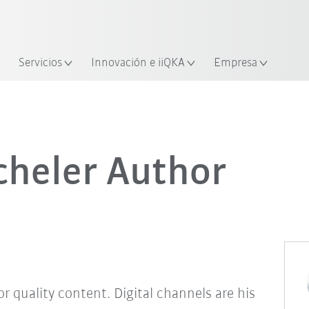
span / Spanish
industria y aplicación
cación
Empieza a investigar con la n
Servicios
Innovación e iiQKA
Empresa
cheler Author
or quality content. Digital channels are his