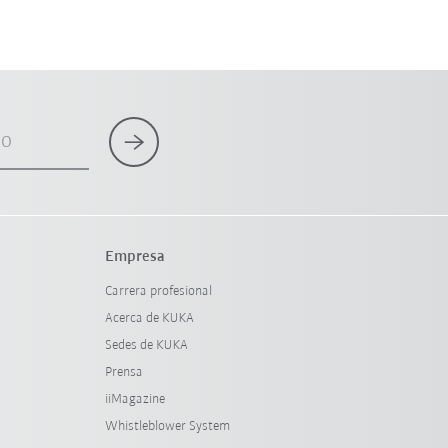
co
Empresa
Carrera profesional
Acerca de KUKA
Sedes de KUKA
Prensa
iiMagazine
Whistleblower System