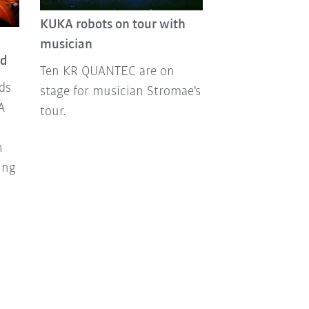
KUKA robots on tour with
musician
ed
Ten KR QUANTEC are on
ds
stage for musician Stromae's
A
tour.
h
ing