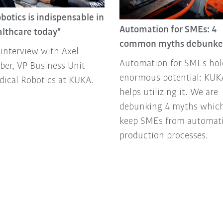
botics is indispensable in
Automation for SMEs: 4
althcare today"
common myths debunk
interview with Axel
Automation for SMEs hol
er, VP Business Unit
enormous potential: KUK
ical Robotics at KUKA.
helps utilizing it. We are
debunking 4 myths whic
keep SMEs from automat
production processes.