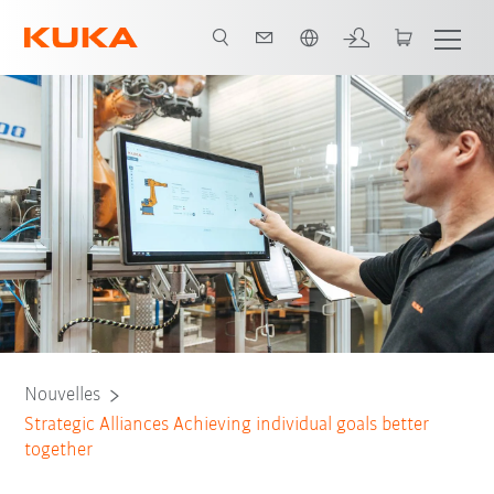
Français / French
Nouvelles
Strategic Alliances Achieving individual goals better
together