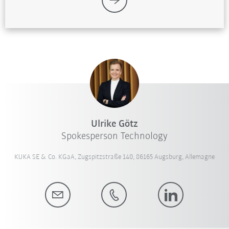
Ulrike Götz
Spokesperson Technology
KUKA SE & Co. KGaA, Zugspitzstraße 140, 86165 Augsburg, Allemagne