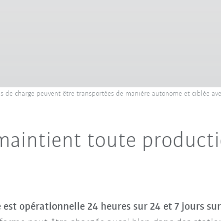
nnes de charge peuvent être transportées de manière autonome et ciblée av
aintient toute producti
e
est opérationnelle 24 heures sur 24 et 7 jours su