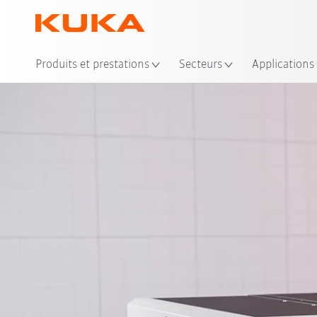
Emp
Produits et prestations
Secteurs
Applications
À propos de la plate-fo