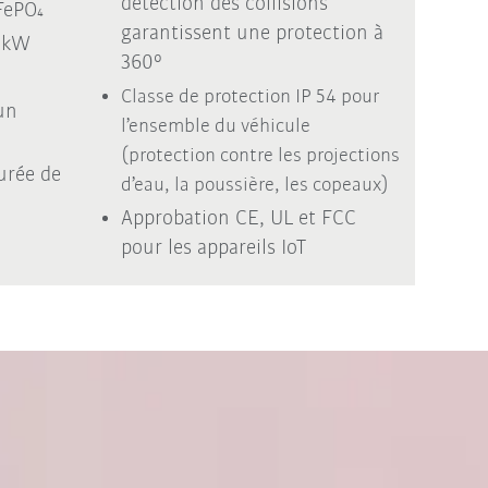
détection des collisions
FePO₄
garantissent une
protection à
3 kW
360°
Classe de protection IP 54 pour
un
l’ensemble du véhicule
(protection contre les projections
urée de
d’eau, la poussière, les copeaux)
Approbation CE, UL et FCC
pour les appareils IoT