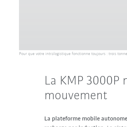
Pour que votre intralogistique fonctionne toujours : trois to
La KMP 3000P m
mouvement
La plateforme mobile autonom