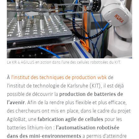
Le KR 4 AGILUS en action dans l’une des cellules robotisées du KIT.
À
l’institut des techniques de production wbk
de
l’institut de technologie de Karlsruhe (KIT), il est déjà
possible de découvrir la
production de batteries de
l’avenir
. Afin de la rendre plus flexible et plus efficace,
des chercheurs ont mis en place, dans le cadre du projet
AgiloBat, une
fabrication agile de cellules
pour les
batteries lithium-ion :
l’automatisation robotisée
dans des mini-environnements
a permis d’atteindre