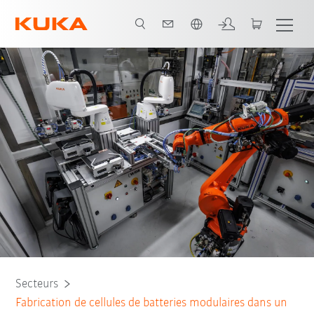
Français / French
Confinement de processus
Salle sèche
Tous les partenaires du système
Secteurs
Fabrication de cellules de batteries modulaires dans un