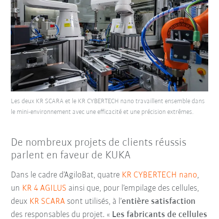
Les deux KR SCARA et le KR CYBERTECH nano travaillent ensemble dans
le mini-environnement avec une efficacité et une précision extrêmes.
De nombreux projets de clients réussis
parlent en faveur de KUKA
Dans le cadre d’AgiloBat, quatre
KR CYBERTECH nano
,
un
KR 4 AGILUS
ainsi que, pour l’empilage des cellules,
deux
KR SCARA
sont utilisés, à l’
entière satisfaction
des responsables du projet. «
Les fabricants de cellules