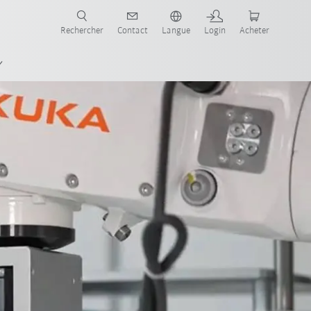
robots pour votre secteur et l'application souhaitée!
Rechercher
Contact
Langue
Login
Acheter
s pharma
AMR
Contact
referenzen