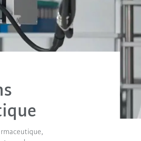
ns
tique
harmaceutique,