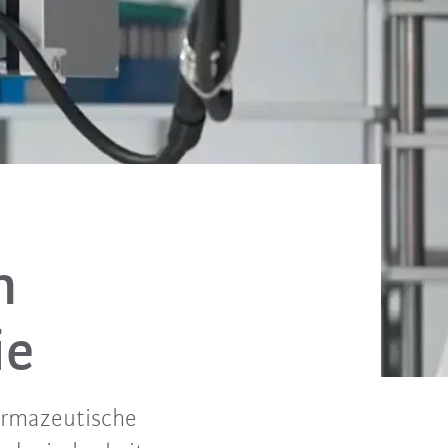
n
ie
harmazeutische