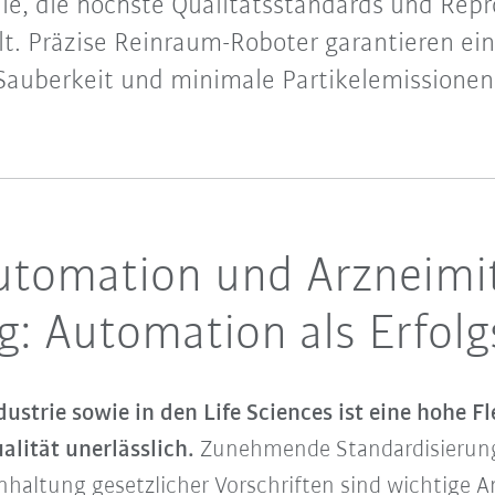
nie, die höchste Qualitätsstandards und Repr
llt. Präzise Reinraum-Roboter garantieren ei
Sauberkeit und minimale Partikelemissionen
utomation und Arzneimi
ng: Automation als Erfolg
strie sowie in den Life Sciences ist eine hohe Fl
lität unerlässlich.
Zunehmende Standardisierung
nhaltung gesetzlicher Vorschriften sind wichtige 