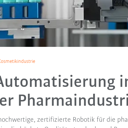
osmetikindustrie
Automatisierung i
er Pharmaindustr
hochwertige, zertifizierte Robotik für die p