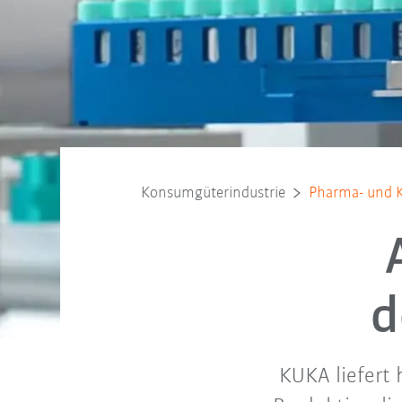
Konsumgüterindustrie
Pharma- und K
d
KUKA liefert 