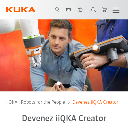
Français / French
Vos avantages en tant que iiQKA Creator
Devenez un iiQKA Creator
iiQKA : Robots for the People
Devenez iiQKA Creator
Devenez iiQKA Creator