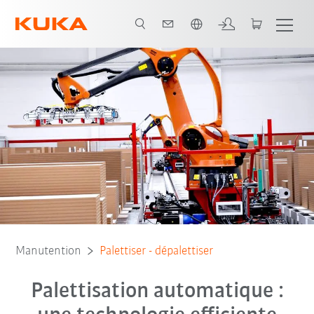
Français / French
Process
Robotic
Contact
Manutention
Palettiser - dépalettiser
Palettisation automatique :