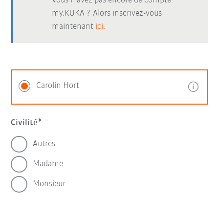
Vous n’avez pas encore de compte
my.KUKA ? Alors inscrivez-vous
maintenant
ici.
Carolin Hort
Civilité
Autres
Madame
Monsieur