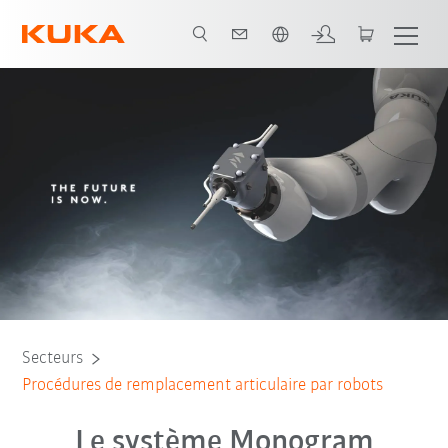
Français / French
Tous les partenaires du système
Secteurs
Procédures de remplacement articulaire par robots
Le système Monogram