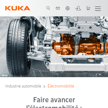
Français / French
Avantages
Contact
Exemples de clients
Solutions
FAQ
Industrie automobile
Électromobilité
Faire avancer