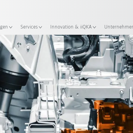
Englisch / English
ndort
gen
Services
Innovation & iiQKA
Unternehme
Vorteile
Kontakt
Kundenbeispiele
Lösu