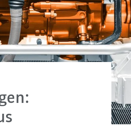
gen:
us