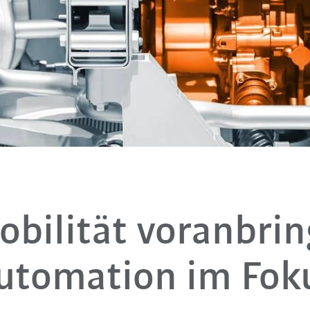
obilität voranbrin
utomation im Fok