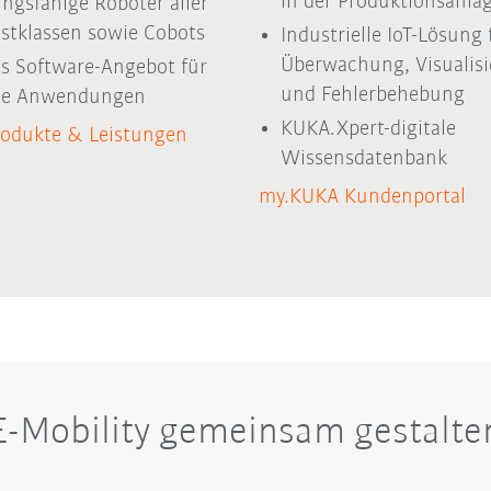
in der Produktionsanla
ungsfähige Roboter aller
astklassen sowie Cobots
Industrielle IoT-Lösung 
Überwachung, Visualis
es Software-Angebot für
und Fehlerbehebung
rse Anwendungen
KUKA.Xpert-digitale
odukte & Leistungen
Wissensdatenbank
my.KUKA Kundenportal
E-Mobility gemeinsam gestalte