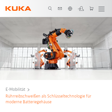
Englisch / English
euge
Anwendungen
Predictive Power durch KI
FSW-Technologie
E-Mobilität
Rührreibschweißen als Schlüsseltechnologie für
moderne Batteriegehäuse