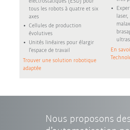
électrostatiques (ESD) pour
Exper
tous les robots à quatre et six
laser,
axes
malaxa
Cellules de production
brasa
évolutives
ultra
Unités linéaires pour élargir
En savo
l’espace de travail
Technol
Trouver une solution robotique
adaptée
Nous proposons des