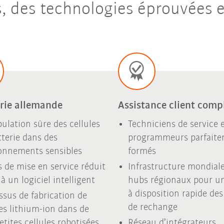
s, des technologies éprouvées e
erie allemande
Assistance client comp
ulation sûre des cellules
Techniciens de service 
tterie dans des
programmeurs parfait
onnements sensibles
formés
 de mise en service réduit
Infrastructure mondiale
à un logiciel intelligent
hubs régionaux pour u
à disposition rapide des
ssus de fabrication de
de rechange
les lithium-ion dans de
etites cellules robotisées
Réseau d’intégrateurs