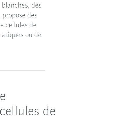
s blanches, des
A propose des
 cellules de
smatiques ou de
re
cellules de