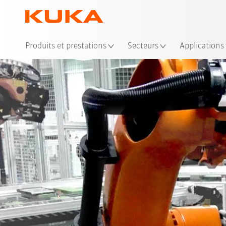
Emp
Produits et prestations
Secteurs
Applications
Avantages
Solutions