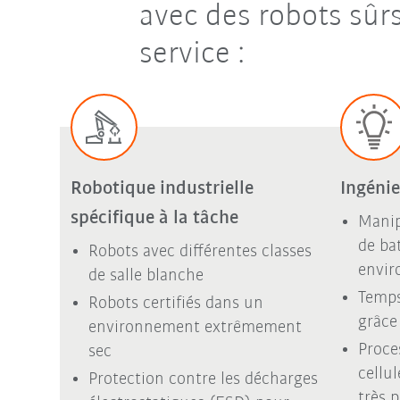
avec des robots sûr
service :
Robotique industrielle
Ingéni
spécifique à la tâche
Manip
de ba
Robots avec différentes classes
envir
de salle blanche
Temps
Robots certifiés dans un
grâce 
environnement extrêmement
Proce
sec
cellu
Protection contre les décharges
très p