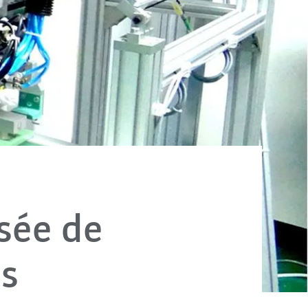
sée de
es