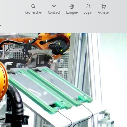
robots pour votre secteur et l'application souhaitée!
Rechercher
Contact
Langue
Login
Acheter
Logiciel
Simulation