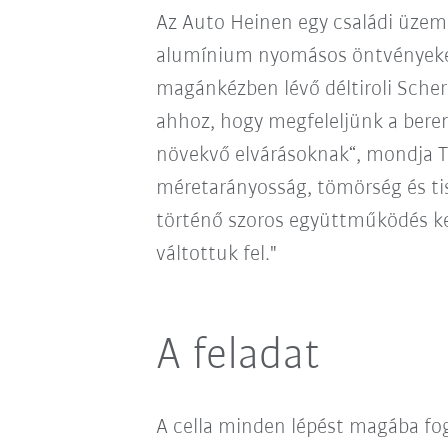
Az Auto Heinen egy családi üzem
alumínium nyomásos öntvényeket 
magánkézben lévő déltiroli Sche
ahhoz, hogy megfeleljünk a beren
növekvő elvárásoknak“, mondja Th
méretarányosság, tömörség és tis
történő szoros együttműködés ker
váltottuk fel."
A feladat
A cella minden lépést magába fogl