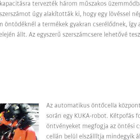
s kapacitásra tervezték három műszakos üzemmódb
zerszámot úgy alakították ki, hogy egy lövéssel né
öntödéknél a termékek gyakran cserélődnek, így 
elején állt. Az egyszerű szerszámcsere lehetővé te
Az automatikus öntőcella központi
során egy KUKA-robot. Kétpofás fo
öntvényeket megfogja az öntési cs
cellán belül elszállítja mindegyik