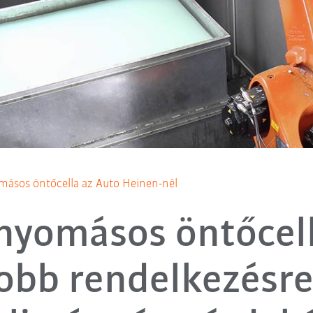
omásos öntőcella az Auto Heinen-nél
 nyomásos öntőcell
obb rendelkezésre 