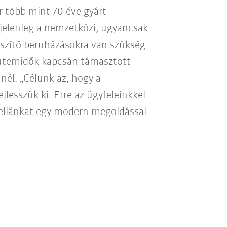
 több mint 70 éve gyárt
jelenleg a nemzetközi, ugyancsak
észítő beruházásokra van szükség
b ütemidők kapcsán támasztott
nél. „Célunk az, hogy a
lesszük ki. Erre az ügyfeleinkkel
cellánkat egy modern megoldással