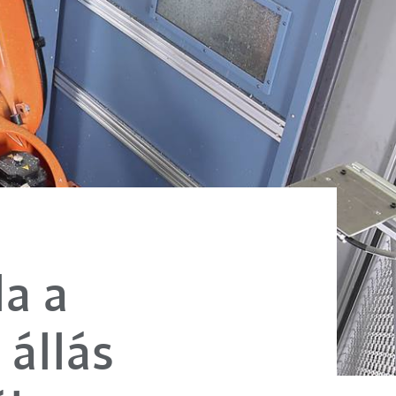
a a
állás