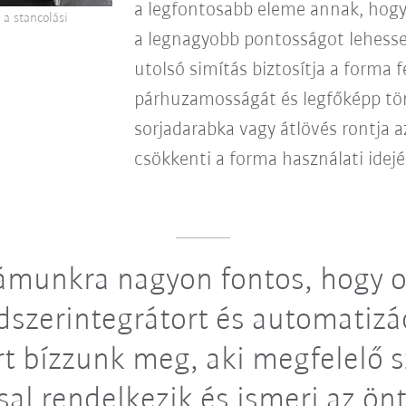
a legfontosabb eleme annak, hog
 a stancolási
a legnagyobb pontosságot lehesse
utolsó simítás biztosítja a forma f
párhuzamosságát és legfőképp t
sorjadarabka vagy átlövés rontja 
csökkenti a forma használati idej
munkra nagyon fontos, hogy o
dszerintegrátort és automatizá
rt bízzunk meg, aki megfelelő 
sal rendelkezik és ismeri az önt