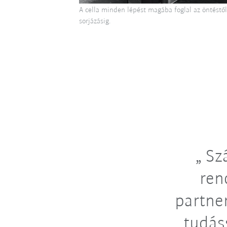
A cella minden lépést magába foglal az öntéstől
sorjázásig.
Szá
ren
partne
tudás