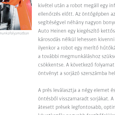
kivétel után a robot megáll egy inf
ellenőrzés előtt. Az öntőgépben 
segítéségvel néhány nagyon bonyo
Auto Heinen egy kiegészítő kettő
en munkafolyamatban
károsodás nélkül lehessen kivenni
ilyenkor a robot egy merítő hűtők
a további megmunkáláshoz szüks
csökkentse. A következő folyamatl
öntvényt a sorjázó szerszámba hel
A prés leválasztja a négy elemet és
öntésből visszamaradt sorjákat. A
átesett prések legfontosabb, optim