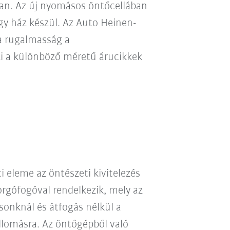
an. Az új nyomásos öntőcellában
gy ház készül. Az Auto Heinen-
a rugalmasság a
szi a különböző méretű árucikkek
 eleme az öntészeti kivitelezés
rgófogóval rendelkezik, mely az
onknál és átfogás nélkül a
 állomásra. Az öntőgépből való