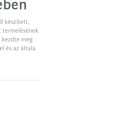
kében
 készített,
t termelésének
a kezdte meg
l és az általa