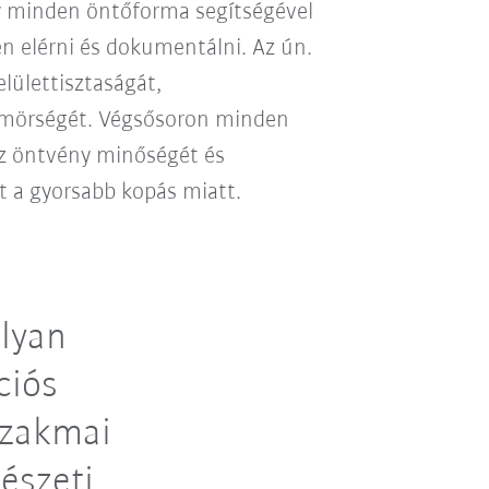
y minden öntőforma segítségével
n elérni és dokumentálni. Az ún.
elülettisztaságát,
ömörségét. Végsősoron minden
az öntvény minőségét és
ét a gyorsabb kopás miatt.
lyan
ciós
szakmai
észeti