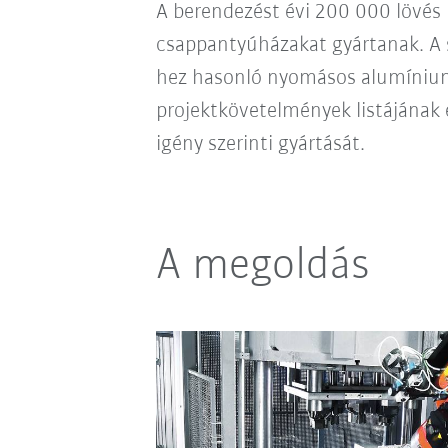
A berendezést évi 200 000 lövé
csappantyúházakat gyártanak. A s
hez hasonló nyomásos alumínium 
projektkövetelmények listájának 
igény szerinti gyártását.
A megoldás