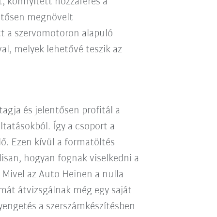
t, könnyített hozzáférés a
entősen megnövelt
t a szervomotoron alapuló
l, melyek lehetővé teszik az
agja és jelentősen profitál a
ltatásokból. Így a csoport a
ő. Ezen kívül a formatöltés
álisan, hogyan fognak viselkedni a
 Mivel az Auto Heinen a nulla
rmát átvizsgálnak még egy saját
gyengetés a szerszámkészítésben