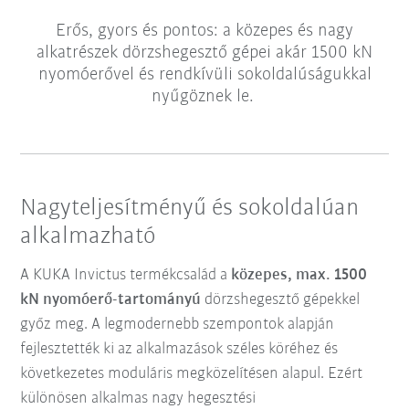
Erős, gyors és pontos: a közepes és nagy
alkatrészek dörzshegesztő gépei akár 1500 kN
nyomóerővel és rendkívüli sokoldalúságukkal
nyűgöznek le.
Nagyteljesítményű és sokoldalúan
alkalmazható
A KUKA Invictus termékcsalád a
közepes, max. 1500
kN nyomóerő-tartományú
dörzshegesztő gépekkel
győz meg. A legmodernebb szempontok alapján
fejlesztették ki az alkalmazások széles köréhez és
következetes moduláris megközelítésen alapul.
Ezért
különösen alkalmas nagy hegesztési