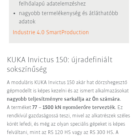
felhőalapú adatelemzéshez
nagyobb termelékenység és átláthatóbb
adatok
Industrie 4.0 SmartProduction
KUKA Invictus 150: újradefiniált
sokszínűség
A moduláris KUKA Invictus 150 akár hat dörzshegesztő
gépmodellt is képes kezelni és az ismert alkalmazásokat
nagyobb teljesítményre sarkallja az Ön számára
.
A
terméket
77 – 1500 kN nyomóerőre tervezték
. Ez
rendkívül gazdaságossá teszi, mivel az alkatrészek széles
körét lefedi, és még az olyan speciális gépeket is képes
felváltani, mint az RS 120 HS vagy az RS 300 HS. A