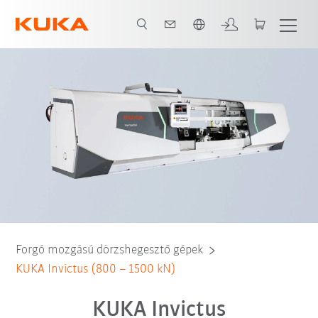
Angol / English
Áttekintés
Előnyök
Invictus 150
Jellemzők
Letöltések
Forgó mozgású dörzshegesztő gépek
KUKA Invictus (800 – 1500 kN)
KUKA Invictus