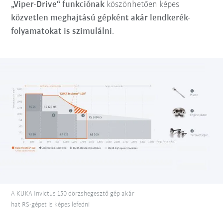
„Viper-Drive“ funkciónak
köszönhetően képes
közvetlen meghajtású gépként akár lendkerék-
folyamatokat is szimulálni
.
A KUKA Invictus 150 dörzshegesztő gép akár
hat RS-gépet is képes lefedni