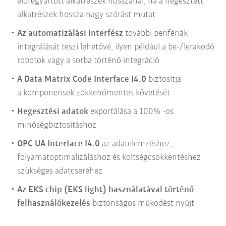
előregyártott alkatrészek hosszánál, ha a hegesztett
alkatrészek hossza nagy szórást mutat
Az automatizálási interfész
további perifériák
integrálását teszi lehetővé, ilyen például a be-/lerakodó
robotok vagy a sorba történő integráció
A Data Matrix Code Interface I4.0
biztosítja
a komponensek zökkenőmentes követését
Hegesztési adatok
exportálása a 100% -os
minőségbiztosításhoz
OPC UA Interface I4.0
az adatelemzéshez,
folyamatoptimalizáláshoz és költségcsökkentéshez
szükséges adatcseréhez
Az EKS chip (EKS light) használatával történő
felhasználókezelés
biztonságos működést nyújt