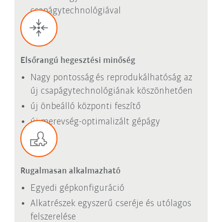
csapágytechnológiával
Elsőrangú hegesztési minőség
Nagy pontosság és reprodukálhatóság az
új csapágytechnológiának köszönhetően
új önbeálló központi feszítő
új merevség-optimalizált gépágy
Rugalmasan alkalmazható
Egyedi gépkonfiguráció
Alkatrészek egyszerű cseréje és utólagos
felszerelése