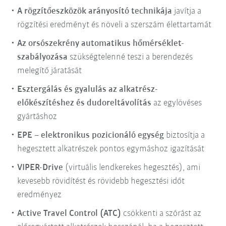
A rögzítőeszközök arányosító technikája
javítja a
rögzítési eredményt és növeli a szerszám élettartamát
Az orsószekrény automatikus hőmérséklet-
szabályozása
szükségtelenné teszi a berendezés
melegítő járatását
Esztergálás és gyalulás az alkatrész-
előkészítéshez és dudoreltávolítás
az egylövéses
gyártáshoz
EPE – elektronikus pozicionáló egység
biztosítja a
hegesztett alkatrészek pontos egymáshoz igazítását
VIPER-Drive
(virtuális lendkerekes hegesztés), ami
kevesebb rövidítést és rövidebb hegesztési időt
eredményez
Active Travel Control (ATC)
csökkenti a szórást az