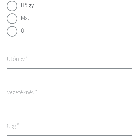
Hölgy
Mx.
Úr
Utónév
Vezetéknév
Cég