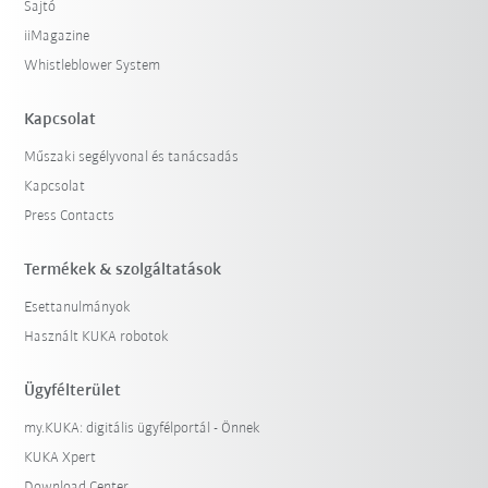
Sajtó
iiMagazine
Whistleblower System
Kapcsolat
Műszaki segélyvonal és tanácsadás
Kapcsolat
Press Contacts
Termékek & szolgáltatások
Esettanulmányok
Használt KUKA robotok
Ügyfélterület
my.KUKA: digitális ügyfélportál - Önnek
KUKA Xpert
Download Center