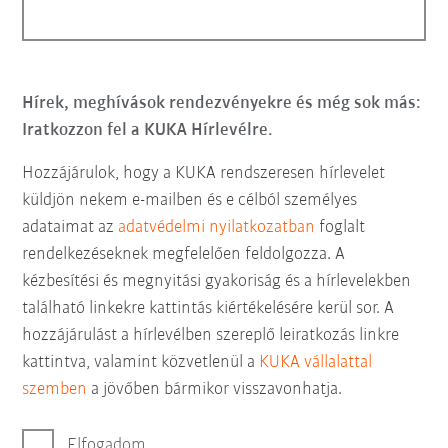
Hírek, meghívások rendezvényekre és még sok más:
Iratkozzon fel a KUKA Hírlevélre.
Hozzájárulok, hogy a KUKA rendszeresen hírlevelet
küldjön nekem e-mailben és e célból személyes
adataimat az
adatvédelmi nyilatkozatban
foglalt
rendelkezéseknek megfelelően feldolgozza. A
kézbesítési és megnyitási gyakoriság és a hírlevelekben
található linkekre kattintás kiértékelésére kerül sor. A
hozzájárulást a hírlevélben szereplő leiratkozás linkre
kattintva, valamint közvetlenül a
KUKA vállalattal
szemben
a jövőben bármikor visszavonhatja.
Elfogadom