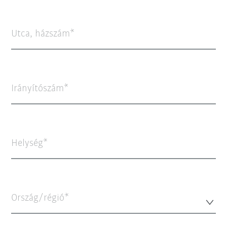
Utca, házszám
Irányítószám
Helység
Ország/régió*