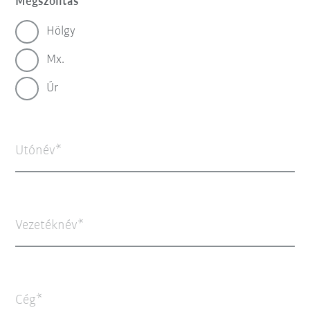
Megszólítás
Hölgy
Mx.
Úr
Utónév
Vezetéknév
Cég