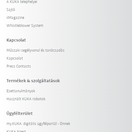
A KUKA telephelyei
Sajtó
iiMagazine
Whistleblower System
Kapcsolat
Műszaki segélyvonal és tanácsadás
Kapcsolat
Press Contacts
Termékek & szolgáltatások
Esettanulmányok
Használt KUKA robotok
Ügyfélterület
my.KUKA: digitális ügyfélportál - Önnek
KUKA Xpert