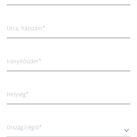
Utca, házszám
Irányítószám
Helység
Ország/régió*