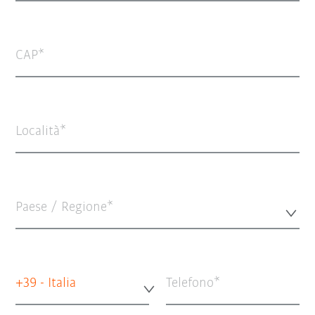
CAP
Località
Paese / Regione*
+39 - Italia
Telefono