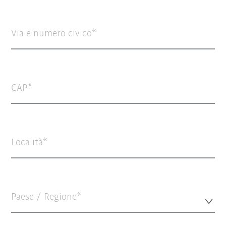
Via e numero civico
CAP
Località
Paese / Regione*