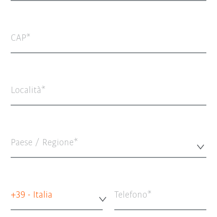
CAP
Località
Paese / Regione*
+39 - Italia
Telefono