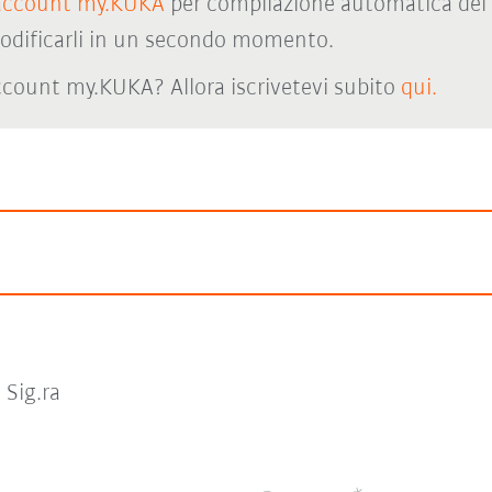
account my.KUKA
per compilazione automatica del 
odificarli in un secondo momento.
count my.KUKA? Allora iscrivetevi subito
qui.
Sig.ra