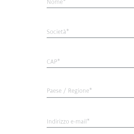
Nome
Società
CAP
Paese / Regione*
Indirizzo e-mail