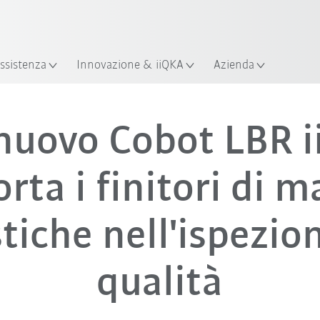
ssistenza
Innovazione & iiQKA
Azienda
 nuovo Cobot LBR i
rta i finitori di m
tiche nell'ispezio
qualità