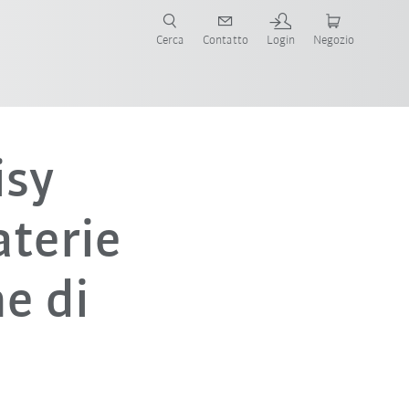
Cerca
Contatto
Login
Negozio
isy
aterie
ne di